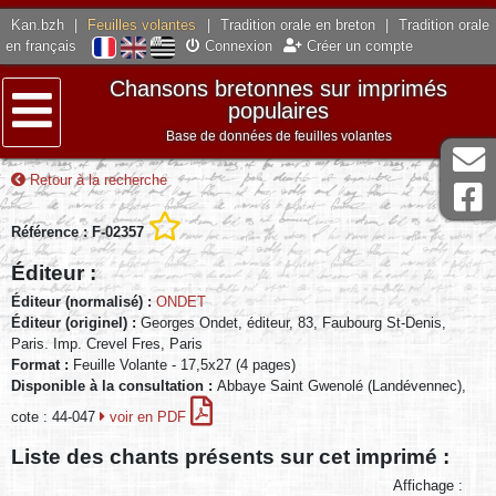
Kan.bzh
|
Feuilles volantes
|
Tradition orale en breton
|
Tradition orale
en français
Connexion
Créer un compte
Chansons bretonnes sur imprimés
populaires
Base de données de feuilles volantes
Menu
Retour à la recherche
Référence : F-02357
Éditeur :
Éditeur (normalisé) :
ONDET
Éditeur (originel) :
Georges Ondet, éditeur, 83, Faubourg St-Denis,
Paris. Imp. Crevel Fres, Paris
Format :
Feuille Volante - 17,5x27 (4 pages)
Disponible à la consultation :
Abbaye Saint Gwenolé (Landévennec),
cote : 44-047
voir en PDF
Liste des chants présents sur cet imprimé :
Affichage :