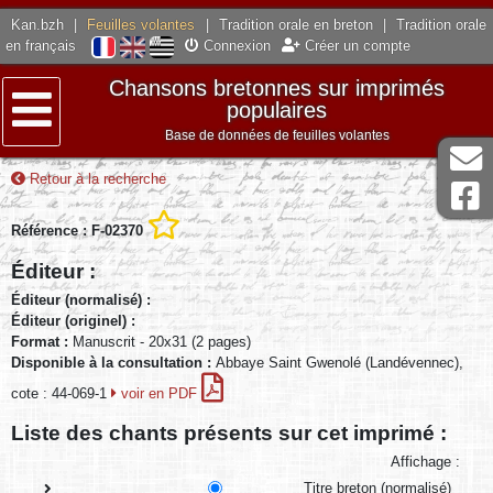
Kan.bzh
|
Feuilles volantes
|
Tradition orale en breton
|
Tradition orale
en français
Connexion
Créer un compte
Chansons bretonnes sur imprimés
populaires
Base de données de feuilles volantes
Menu
Retour à la recherche
Référence : F-02370
Éditeur :
Éditeur (normalisé) :
Éditeur (originel) :
Format :
Manuscrit - 20x31 (2 pages)
Disponible à la consultation :
Abbaye Saint Gwenolé (Landévennec),
cote : 44-069-1
voir en PDF
Liste des chants présents sur cet imprimé :
Affichage :
Titre breton (normalisé)