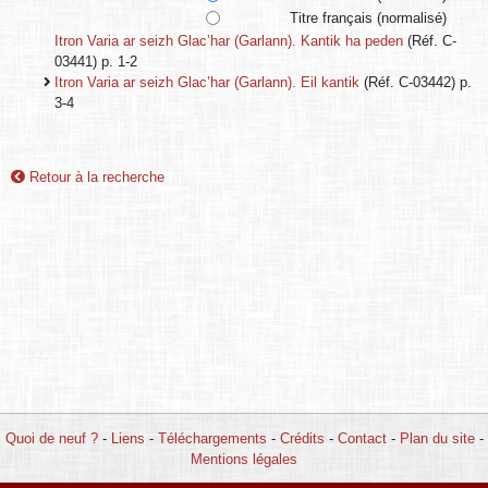
Titre français (normalisé)
Itron Varia ar seizh Glac’har (Garlann). Kantik ha peden
(Réf. C-
03441) p. 1-2
Itron Varia ar seizh Glac’har (Garlann). Eil kantik
(Réf. C-03442) p.
3-4
Retour à la recherche
Quoi de neuf ?
-
Liens
-
Téléchargements
-
Crédits
-
Contact
-
Plan du site
-
Mentions légales