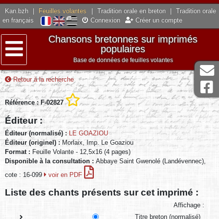
Kan.bzh
|
Feuilles volantes
|
Tradition orale en breton
|
Tradition orale
en français
Connexion
Créer un compte
Chansons bretonnes sur imprimés
populaires
Base de données de feuilles volantes
Menu
Retour à la recherche
Référence : F-02827
Éditeur :
Éditeur (normalisé) :
LE GOAZIOU
Éditeur (originel) :
Morlaix, Imp. Le Goaziou
Format :
Feuille Volante - 12,5x16 (4 pages)
Disponible à la consultation :
Abbaye Saint Gwenolé (Landévennec),
cote : 16-099
voir en PDF
Liste des chants présents sur cet imprimé :
Affichage :
Titre breton (normalisé)