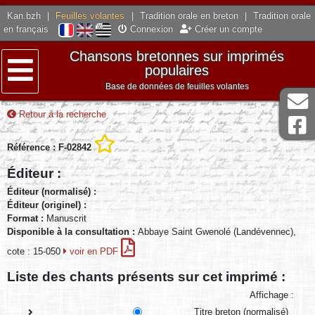
Kan.bzh
|
Feuilles volantes
|
Tradition orale en breton
|
Tradition orale
en français
Connexion
Créer un compte
Chansons bretonnes sur imprimés
populaires
Base de données de feuilles volantes
Menu
Retour à la recherche
Référence : F-02842
Éditeur :
Éditeur (normalisé) :
Éditeur (originel) :
Format :
Manuscrit
Disponible à la consultation :
Abbaye Saint Gwenolé (Landévennec),
cote : 15-050
voir en PDF
Liste des chants présents sur cet imprimé :
Affichage :
Titre breton (normalisé)