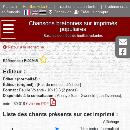
Kan.bzh
|
Feuilles volantes
|
Tradition orale en breton
|
Tradition orale
en français
Connexion
Créer un compte
Chansons bretonnes sur imprimés
populaires
Base de données de feuilles volantes
Menu
Retour à la recherche
Référence : F-02945
Éditeur :
Éditeur (normalisé) :
Éditeur (originel) :
[Pas de mention d’éditeur]
Format :
Feuille Volante - 10x15,5 (2 pages)
Disponible à la consultation :
Abbaye Saint Gwenolé (Landévennec),
cote : 39-018
voir en PDF
Liste des chants présents sur cet imprimé :
Affichage :
Titre breton (normalisé)