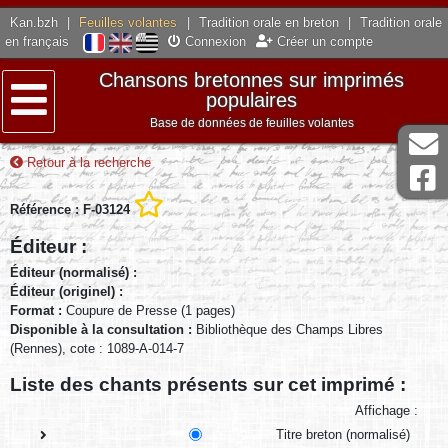
Kan.bzh
|
Feuilles volantes
|
Tradition orale en breton
|
Tradition orale
en français
Connexion
Créer un compte
Chansons bretonnes sur imprimés
populaires
Base de données de feuilles volantes
Menu
Retour à la recherche
Référence : F-03124
Éditeur :
Éditeur (normalisé) :
Éditeur (originel) :
Format :
Coupure de Presse (1 pages)
Disponible à la consultation :
Bibliothèque des Champs Libres
(Rennes), cote : 1089-A-014-7
Liste des chants présents sur cet imprimé :
Affichage :
Titre breton (normalisé)