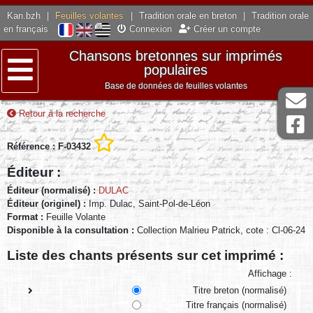
Kan.bzh
|
Feuilles volantes
|
Tradition orale en breton
|
Tradition orale
en français
Connexion
Créer un compte
Chansons bretonnes sur imprimés
populaires
Base de données de feuilles volantes
Menu
Retour à la recherche
Référence : F-03432
Éditeur :
Éditeur (normalisé) :
DULAC
Éditeur (originel) :
Imp. Dulac, Saint-Pol-de-Léon
Format :
Feuille Volante
Disponible à la consultation :
Collection Malrieu Patrick, cote : Cl-06-24
Liste des chants présents sur cet imprimé :
Affichage :
Titre breton (normalisé)
Titre français (normalisé)