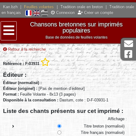
Kan.bzh
|
Feuilles volantes
|
Tradition orale en breton
|
Tradition orale
en français
Connexion
Créer un compte
Chansons bretonnes sur imprimés
populaires
Base de données de feuilles volantes
Menu
Retour à la recherche
Référence : F-03931
Éditeur :
Éditeur (normalisé) :
Éditeur (originel) :
[Pas de mention d’éditeur]
Format :
Feuille Volante - 8x13 (3 pages)
Disponible à la consultation :
Dastum, cote : D-F-03931-1
Liste des chants présents sur cet imprimé :
Affichage :
Titre breton (normalisé)
Titre français (normalisé)