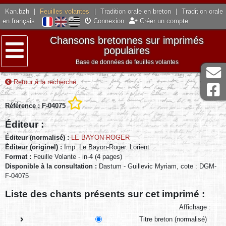
Kan.bzh
|
Feuilles volantes
|
Tradition orale en breton
|
Tradition orale
en français
Connexion
Créer un compte
Chansons bretonnes sur imprimés
populaires
Base de données de feuilles volantes
Menu
Retour à la recherche
Référence : F-04075
Éditeur :
Éditeur (normalisé) :
LE BAYON-ROGER
Éditeur (originel) :
Imp. Le Bayon-Roger. Lorient
Format :
Feuille Volante - in-4 (4 pages)
Disponible à la consultation :
Dastum - Guillevic Myriam, cote : DGM-
F-04075
Liste des chants présents sur cet imprimé :
Affichage :
Titre breton (normalisé)