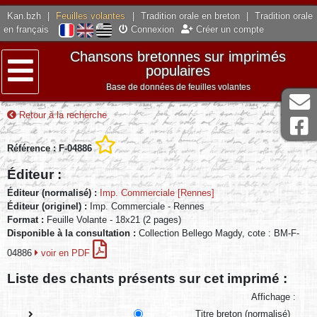
Kan.bzh
|
Feuilles volantes
|
Tradition orale en breton
|
Tradition orale
en français
Connexion
Créer un compte
Chansons bretonnes sur imprimés
populaires
Base de données de feuilles volantes
Menu
Retour à la recherche
Référence : F-04886
Éditeur :
Éditeur (normalisé) :
Imp. Commerciale [Rennes]
Éditeur (originel) :
Imp. Commerciale - Rennes
Format :
Feuille Volante - 18x21 (2 pages)
Disponible à la consultation :
Collection Bellego Magdy, cote : BM-F-
04886
voir en PDF
Liste des chants présents sur cet imprimé :
Affichage :
Titre breton (normalisé)