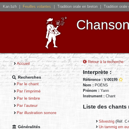
Kan.bzh
|
Feuilles volantes
|
Tradition orale en breton
|
Tradition orale
Chansons
Retour à la recherche
Accueil
Interprète :
Recherches
Référence : V-00199
Par le chant
Nom :
POËNS
Prénom :
Yann
Par l’imprimé
Instrument :
Chant
Par le timbre
Par l’auteur
Liste des chants 
Par illustration sonore
Silvestrig
(Réf. C
Généralités
Un tammig em eus