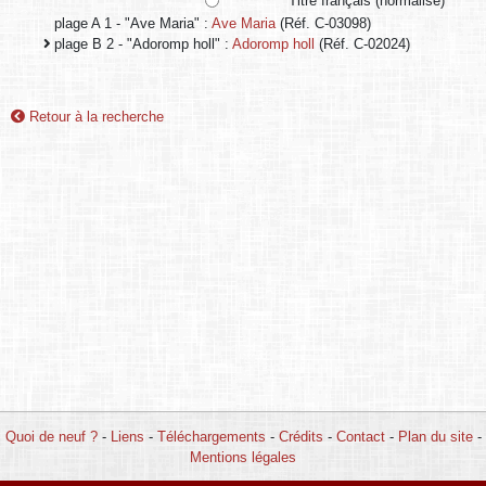
Titre français (normalisé)
plage A 1 - "Ave Maria" :
Ave Maria
(Réf. C-03098)
plage B 2 - "Adoromp holl" :
Adoromp holl
(Réf. C-02024)
Retour à la recherche
Quoi de neuf ?
-
Liens
-
Téléchargements
-
Crédits
-
Contact
-
Plan du site
-
Mentions légales