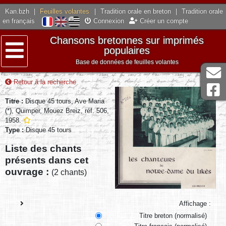
Kan.bzh
|
Feuilles volantes
|
Tradition orale en breton
|
Tradition orale
en français
Connexion
Créer un compte
Chansons bretonnes sur imprimés
populaires
Base de données de feuilles volantes
Menu
Retour à la recherche
Titre :
Disque 45 tours, Ave Maria
(*), Quimper, Mouez Breiz, réf. 506,
1958.
Type :
Disque 45 tours
Liste des chants
présents dans cet
ouvrage :
(2 chants)
Affichage :
Titre breton (normalisé)