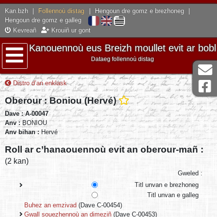
Kan.bzh
|
Follennoù distag
|
Hengoun dre gomz e brezhoneg
|
Hengoun dre gomz e galleg
Kevreañ
Krouiñ ur gont
Kanouennoù eus Breizh moullet evit ar bobl
Dataeg follennoù distag
Lañser
Distro d’an enklask
Oberour : Boniou (Hervé)
Dave : A-00047
Anv :
BONIOU
Anv bihan :
Hervé
Roll ar c’hanaouennoù evit an oberour-mañ :
(2 kan)
Gweled :
Titl unvan e brezhoneg
Titl unvan e galleg
Buhez an emzivad
(Dave C-00454)
Gwall souezhennoù an dimeziñ
(Dave C-00453)