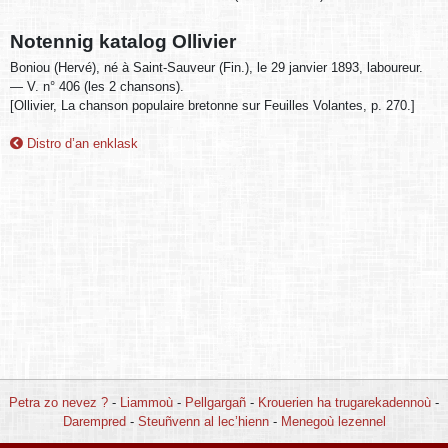
Notennig katalog Ollivier
Boniou (Hervé), né à Saint-Sauveur (Fin.), le 29 janvier 1893, laboureur.
— V. n° 406 (les 2 chansons).
[Ollivier, La chanson populaire bretonne sur Feuilles Volantes, p. 270.]
Distro d’an enklask
Petra zo nevez ?
-
Liammoù
-
Pellgargañ
-
Krouerien ha trugarekadennoù
-
Darempred
-
Steuñvenn al lec’hienn
-
Menegoù lezennel