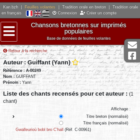
Kan.bzh
|
Feuilles volantes
|
Tradition orale en breton
|
Tradition orale
en français
Connexion
Créer un compte
Chansons bretonnes sur imprimés
populaires
Base de données de feuilles volantes
Menu
Retour à la recherche
Auteur : Guiffant (Yann)
Référence : A-00249
Nom :
GUIFFANT
Prénom :
Yann
Liste des chants recensés pour cet auteur :
(1
chant)
Affichage :
Titre breton (normalisé)
Titre français (normalisé)
Gwalleurioù bobl bro C’hall
(Réf. C-00961)