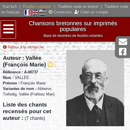
Kan.bzh
|
Feuilles volantes
|
Tradition orale en breton
|
Tradition orale
en français
Connexion
Créer un compte
Chansons bretonnes sur imprimés
populaires
Base de données de feuilles volantes
Menu
Retour à la recherche
Auteur : Vallée
(François Marie)
Référence : A-00737
Nom :
VALLÉE
Prénom :
François Marie
Variantes de nom :
Abherve,
Trefedig, Vallée (Frañsez Mari)
Liste des chants
recensés pour cet
auteur :
(7 chants)