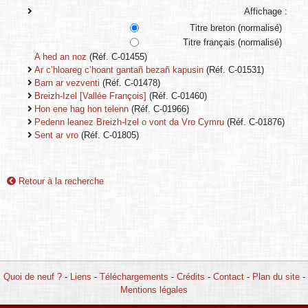
Affichage :
Titre breton (normalisé)
Titre français (normalisé)
A hed an noz
(Réf. C-01455)
Ar c’hloareg c’hoant gantañ bezañ kapusin
(Réf. C-01531)
Barn ar vezventi
(Réf. C-01478)
Breizh-Izel [Vallée François]
(Réf. C-01460)
Hon ene hag hon telenn
(Réf. C-01966)
Pedenn leanez Breizh-Izel o vont da Vro Cymru
(Réf. C-01876)
Sent ar vro
(Réf. C-01805)
Retour à la recherche
Quoi de neuf ?
-
Liens
-
Téléchargements
-
Crédits
-
Contact
-
Plan du site
-
Mentions légales