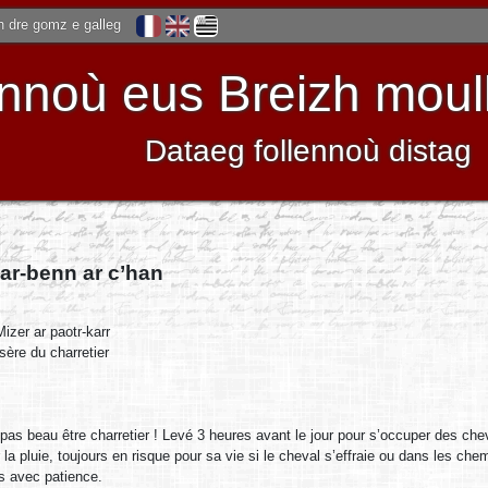
 dre gomz e galleg
noù eus Breizh moulle
Dataeg follennoù distag
ar-benn ar c’han
Mizer ar paotr-karr
sère du charretier
t pas beau être charretier ! Levé 3 heures avant le jour pour s’occuper des cheva
 la pluie, toujours en risque pour sa vie si le cheval s’effraie ou dans les che
is avec patience.