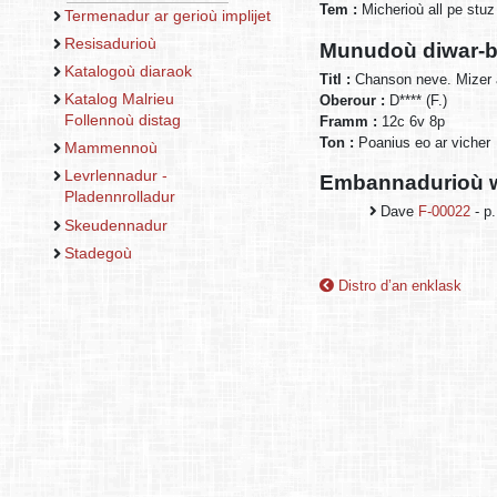
Tem :
Micherioù all pe st
Termenadur ar gerioù implijet
Resisadurioù
Munudoù diwar-b
Katalogoù diaraok
Titl :
Chanson neve. Mizer 
Katalog Malrieu
Oberour :
D**** (F.)
Follennoù distag
Framm :
12c 6v 8p
Ton :
Poanius eo ar vicher
Mammennoù
Levrlennadur -
Embannadurioù w
Pladennrolladur
Dave
F-00022
- p.
Skeudennadur
Stadegoù
Distro d’an enklask