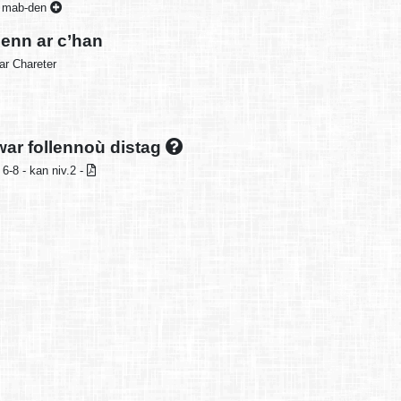
uz mab-den
enn ar c’han
ar Chareter
ar follennoù distag
 6-8 - kan niv.2 -