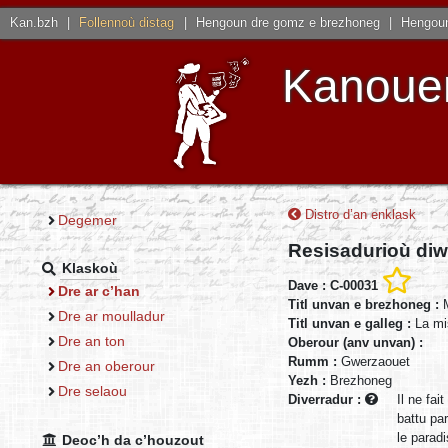
Kan.bzh
|
Follennoù distag
|
Hengoun dre gomz e brezhoneg
|
Hengoun
Kanouen
Distro d’an enklask
Degemer
Resisadurioù diw
Klaskoù
Dave : C-00031
Dre ar c’han
Titl unvan e brezhoneg :
Dre ar moulladur
Titl unvan e galleg :
La mi
Dre an ton
Oberour (anv unvan) :
Rumm :
Gwerzaouet
Dre an oberour
Yezh :
Brezhoneg
Dre selaou
Diverradur :
Il ne fai
battu par
le parad
Deoc’h da c’houzout