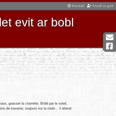
Kevreañ
Krouiñ ur gont
t evit ar bobl
ux, graisser la charrette. Brûlé par le soleil,
mins de traverse, toujours sur la route… il attend