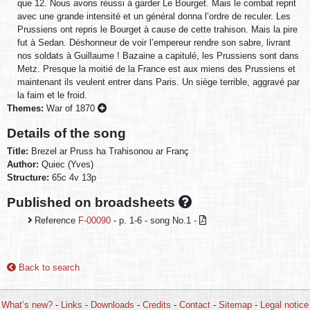
que 12. Nous avons réussi à garder Le Bourget. Mais le combat reprit
avec une grande intensité et un général donna l’ordre de reculer. Les
Prussiens ont repris le Bourget à cause de cette trahison. Mais la pire
fut à Sedan. Déshonneur de voir l’empereur rendre son sabre, livrant
nos soldats à Guillaume ! Bazaine a capitulé, les Prussiens sont dans
Metz. Presque la moitié de la France est aux miens des Prussiens et
maintenant ils veulent entrer dans Paris. Un siège terrible, aggravé par
la faim et le froid.
Themes:
War of 1870
Details of the song
Title:
Brezel ar Pruss ha Trahisonou ar Franç
Author:
Quiec (Yves)
Structure:
65c 4v 13p
Published on broadsheets
Reference
F-00090
- p. 1-6 - song No.1 -
Back to search
What’s new?
-
Links
-
Downloads
-
Credits
-
Contact
-
Sitemap
-
Legal notice