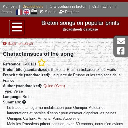
Kan.bzh
|
Broadsheets
|
Oral tradition in breton
|
Oral tradition in
french
Sign in
Register
Breton songs on popular prints
Broadsheets database
Menu
Back to search
Characteristics of the song
Reference: C-00121
Breton title (standardized):
Brezel ar Prus ha trubarderezhoù Frañs
French title (standardized):
La guerre de Prusse et les trahisons de la
France
Author (standardized):
Quiec (Yves)
Type:
Verse
Language:
Breton
Summary:
Le 5 aout j’ai reçu ma mobilisation pour Quimper. Adieux et
lamentations et paroles d’espoir pour essayer d’apaiser les peines.
Quimper, Carhaix, Amiens, Paris, Auberville.
Mais les Prussiens prirent position, avec 60 canons, nous n’en avions