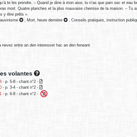
u’à te les prendre. – Quand je dine à mon aise, tu n’as que pain sec et eau bou
eras mort. Quatre planches et la plus mauvaise chemise de la maison. – Tu a
 y être prêts ».
hauvinisme
;
Mort, heure dernière
;
Conseils pratiques, instruction publi
nevez entre an den interesset hac an den feneant
lles volantes
8
- p. 5-8 - chant n°2 -
0
- p. 3-4 - chant n°2 -
1
- p. 6-8 - chant n°2 -