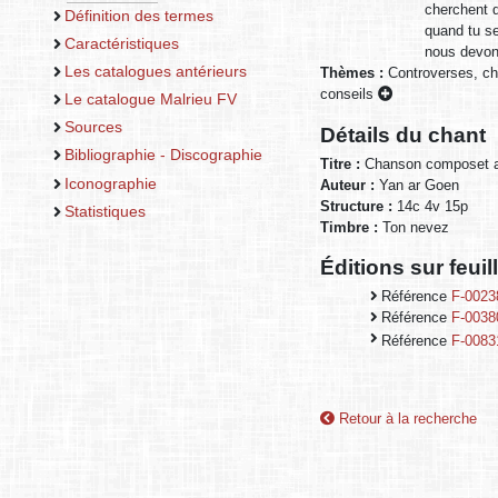
cherchent q
Définition des termes
quand tu s
Caractéristiques
nous devons
Les catalogues antérieurs
Thèmes :
Controverses, c
conseils
Le catalogue Malrieu FV
Sources
Détails du chant
Bibliographie - Discographie
Titre :
Chanson composet a 
Iconographie
Auteur :
Yan ar Goen
Structure :
14c 4v 15p
Statistiques
Timbre :
Ton nevez
Éditions sur feui
Référence
F-0023
Référence
F-0038
Référence
F-0083
Retour à la recherche