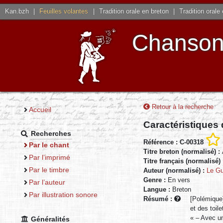
Kan.bzh
|
Feuilles volantes
|
Tradition orale en breton
|
Tradition orale
Chansons
Retour à la recherche
Accueil
Caractéristiques
Recherches
Référence : C-00318
Par le chant
Titre breton (normalisé) :
Par l’imprimé
Titre français (normalisé)
Par le timbre
Auteur (normalisé) :
Le Gu
Genre :
En vers
Par l’auteur
Langue :
Breton
Par illustration sonore
Résumé :
[Polémique]
et des toile
« – Avec un
Généralités