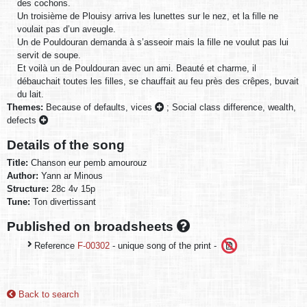
des cochons.
Un troisième de Plouisy arriva les lunettes sur le nez, et la fille ne
voulait pas d’un aveugle.
Un de Pouldouran demanda à s’asseoir mais la fille ne voulut pas lui
servit de soupe.
Et voilà un de Pouldouran avec un ami. Beauté et charme, il
débauchait toutes les filles, se chauffait au feu près des crêpes, buvait
du lait.
Themes:
Because of defaults, vices
;
Social class difference, wealth,
defects
Details of the song
Title:
Chanson eur pemb amourouz
Author:
Yann ar Minous
Structure:
28c 4v 15p
Tune:
Ton divertissant
Published on broadsheets
Reference
F-00302
- unique song of the print -
Back to search