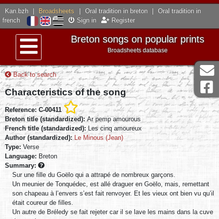
Kan.bzh
|
Broadsheets
|
Oral tradition in breton
|
Oral tradition in
french
Sign in
Register
Breton songs on popular prints
Broadsheets database
Menu
Back to search
Characteristics of the song
Reference: C-00411
Breton title (standardized):
Ar pemp amourous
French title (standardized):
Les cinq amoureux
Author (standardized):
Le Minous (Jean)
Type:
Verse
Language:
Breton
Summary:
Sur une fille du Goëlo qui a attrapé de nombreux garçons.
Un meunier de Tonquédec, est allé draguer en Goëlo, mais, remettant
son chapeau à l’envers s’est fait renvoyer. Et les vieux ont bien vu qu’il
était coureur de filles.
Un autre de Bréledy se fait rejeter car il se lave les mains dans la cuve