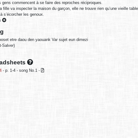
s gens commencent à se faire des reproches réciproques.
 fille va inspecter la maison du garçon, elle ne trouve rien qu’une vieille table,
à s’écorcher les genoux.
es
ng
set etre daou den yaouank Var sujet eun dimezi
-Salver)
oadsheets
4
- p. 1-4 - song No.1 -