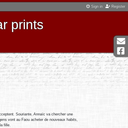
Sign in
Register
r prints
cceptent. Souriante, Annaïc va chercher une
s gens vont au Faou acheter de nouveaux habits,
 fille.