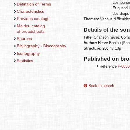
Les jeune
Definition of Terms
Et quand la
Characteristics
des draps 
Previous catalogs
Themes:
Various difficulti
Malrieu catalog
Details of the so
of broadsheets
Title:
Chanson nevez Compo
Sources
Author:
Herve Boniou (Sant
Bibliography - Discography
Structure:
20c 4v 13p
Iconography
Published on br
Statistics
Reference
F-0033
Back to search