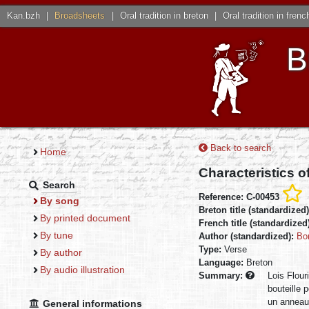
Kan.bzh
|
Broadsheets
|
Oral tradition in breton
|
Oral tradition in frenc
B
Back to search
Home
Characteristics o
Search
Reference: C-00453
By song
Breton title (standardized
By printed document
French title (standardized
By tune
Author (standardized):
Bo
Type:
Verse
By author
Language:
Breton
By audio illustration
Summary:
Lois Flou
bouteille 
un anneau…
General informations