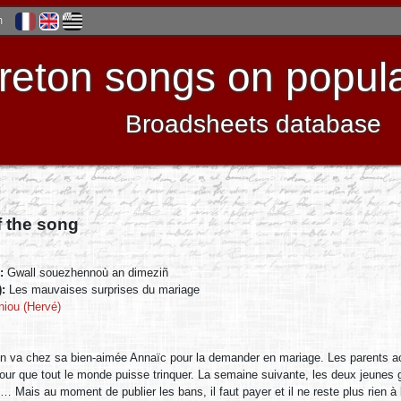
h
reton songs on popula
Broadsheets database
f the song
):
Gwall souezhennoù an dimeziñ
):
Les mauvaises surprises du mariage
niou (Hervé)
rin va chez sa bien-aimée Annaïc pour la demander en mariage. Les parents a
pour que tout le monde puisse trinquer. La semaine suivante, les deux jeune
 Mais au moment de publier les bans, il faut payer et il ne reste plus rien à la