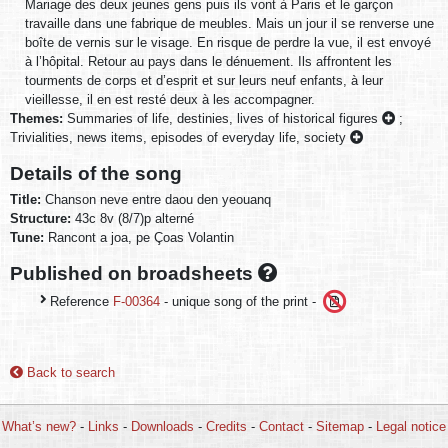
Mariage des deux jeunes gens puis ils vont à Paris et le garçon
travaille dans une fabrique de meubles. Mais un jour il se renverse une
boîte de vernis sur le visage. En risque de perdre la vue, il est envoyé
à l’hôpital. Retour au pays dans le dénuement. Ils affrontent les
tourments de corps et d’esprit et sur leurs neuf enfants, à leur
vieillesse, il en est resté deux à les accompagner.
Themes:
Summaries of life, destinies, lives of historical figures
;
Trivialities, news items, episodes of everyday life, society
Details of the song
Title:
Chanson neve entre daou den yeouanq
Structure:
43c 8v (8/7)p alterné
Tune:
Rancont a joa, pe Çoas Volantin
Published on broadsheets
Reference
F-00364
- unique song of the print -
Back to search
What’s new?
-
Links
-
Downloads
-
Credits
-
Contact
-
Sitemap
-
Legal notice