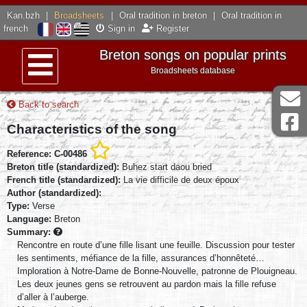
Kan.bzh
|
Broadsheets
|
Oral tradition in breton
|
Oral tradition in
french
Sign in
Register
Breton songs on popular prints
Broadsheets database
Menu
Back to search
Characteristics of the song
Reference: C-00486
Breton title (standardized):
Buhez start daou bried
French title (standardized):
La vie difficile de deux époux
Author (standardized):
Type:
Verse
Language:
Breton
Summary:
Rencontre en route d’une fille lisant une feuille. Discussion pour tester
les sentiments, méfiance de la fille, assurances d’honnêteté…
Imploration à Notre-Dame de Bonne-Nouvelle, patronne de Plouigneau.
Les deux jeunes gens se retrouvent au pardon mais la fille refuse
d’aller à l’auberge.