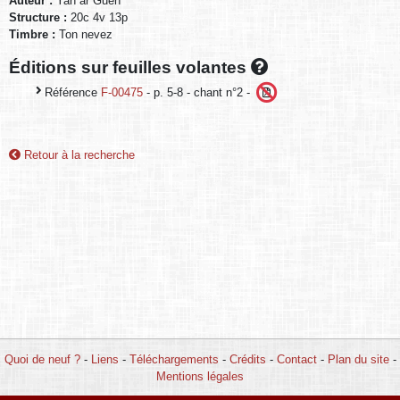
Auteur :
Yan ar Guen
Structure :
20c 4v 13p
Timbre :
Ton nevez
Éditions sur feuilles volantes
Référence
F-00475
- p. 5-8 - chant n°2 -
Retour à la recherche
Quoi de neuf ?
-
Liens
-
Téléchargements
-
Crédits
-
Contact
-
Plan du site
-
Mentions légales