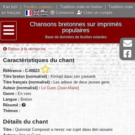
Kan.bzh
|
Feuilles volantes
|
Tradition orale en breton
|
Tradition orale
en français
Connexion
Créer un compte
Chansons bretonnes sur imprimés
populaires
Base de données de feuilles volantes
Menu
Retour à la recherche
Caractéristiques du chant
Référence : C-00623
Titre breton (normalisé) :
Kimiad daou zen yaouank
Titre français (normalisé) :
Les adieux de deux jeunes gens
Auteur (normalisé) :
Le Guen (Jean-Marie)
Genre :
En vers
Langue :
Breton
Résumé :
Thèmes :
Détails du chant
Titre :
Quimniat Composet a nevez var sujet daou den iaouanc