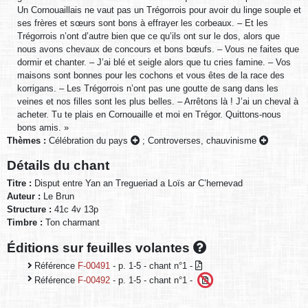
Un Cornouaillais ne vaut pas un Trégorrois pour avoir du linge souple et
ses frères et sœurs sont bons à effrayer les corbeaux. – Et les
Trégorrois n’ont d’autre bien que ce qu’ils ont sur le dos, alors que
nous avons chevaux de concours et bons bœufs. – Vous ne faites que
dormir et chanter. – J’ai blé et seigle alors que tu cries famine. – Vos
maisons sont bonnes pour les cochons et vous êtes de la race des
korrigans. – Les Trégorrois n’ont pas une goutte de sang dans les
veines et nos filles sont les plus belles. – Arrêtons là ! J’ai un cheval à
acheter. Tu te plais en Cornouaille et moi en Trégor. Quittons-nous
bons amis. »
Thèmes :
Célébration du pays
;
Controverses, chauvinisme
Détails du chant
Titre :
Disput entre Yan an Tregueriad a Loïs ar C’hernevad
Auteur :
Le Brun
Structure :
41c 4v 13p
Timbre :
Ton charmant
Éditions sur feuilles volantes
Référence
F-00491
- p. 1-5 - chant n°1 -
Référence
F-00492
- p. 1-5 - chant n°1 -