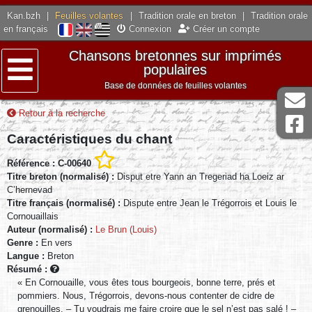
Kan.bzh
|
Feuilles volantes
|
Tradition orale en breton
|
Tradition orale
en français
Connexion
Créer un compte
Chansons bretonnes sur imprimés
populaires
Base de données de feuilles volantes
Menu
Retour à la recherche
Caractéristiques du chant
Référence : C-00640
Titre breton (normalisé) :
Disput etre Yann an Tregeriad ha Loeiz ar
C’hernevad
Titre français (normalisé) :
Dispute entre Jean le Trégorrois et Louis le
Cornouaillais
Auteur (normalisé) :
Le Brun (Louis)
Genre :
En vers
Langue :
Breton
Résumé :
« En Cornouaille, vous êtes tous bourgeois, bonne terre, prés et
pommiers. Nous, Trégorrois, devons-nous contenter de cidre de
grenouilles. – Tu voudrais me faire croire que le sel n’est pas salé ! –