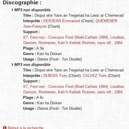
Discographie :
MP3 non disponible
Titre :
Disput etre Yann an Tregeriad ha Loeiz ar C’hernevad
Interprète :
KERJEAN Emmanuel
(Chant),
QUÉMENER
Jean-François
(Chant)
Support :
K7, Fest-noz - Concours Fisel (Maël-Carhaix 1984), Loudéac,
Dastum, Rostrenen, Kelc’h Keltiek Rostren, sans réf., 1984.
Plage :
A 3a
Genre :
Kan ha Diskan
Usage :
Danse (Fisel - Ton Double)
MP3 non disponible
Titre :
Disput etre Yann an Tregeriad ha Loeiz ar C’hernevad
Interprète :
DUBOIS Yves
(Chant),
CALVEZ Yves
(Chant)
Support :
K7, Fest-noz - Concours Fisel (Maël-Carhaix 1984), Loudéac,
Dastum, Rostrenen, Kelc’h Keltiek Rostren, sans réf., 1984.
Plage :
A 4c
Genre :
Kan ha Diskan
Usage :
Danse (Fisel - Ton Double)
Retour à la recherche