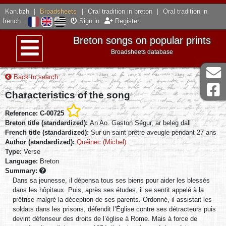
Kan.bzh
|
Broadsheets
|
Oral tradition in breton
|
Oral tradition in
french
Sign in
Register
Breton songs on popular prints
Broadsheets database
Menu
Back to search
Characteristics of the song
Reference: C-00725
Breton title (standardized):
An Ao. Gaston Ségur, ar beleg dall
French title (standardized):
Sur un saint prêtre aveugle pendant 27 ans
Author (standardized):
Quéinec (Michel)
Type:
Verse
Language:
Breton
Summary:
Dans sa jeunesse, il dépensa tous ses biens pour aider les blessés
dans les hôpitaux. Puis, après ses études, il se sentit appelé à la
prêtrise malgré la déception de ses parents. Ordonné, il assistait les
soldats dans les prisons, défendit l’Église contre ses détracteurs puis
devint défenseur des droits de l’église à Rome. Mais à force de