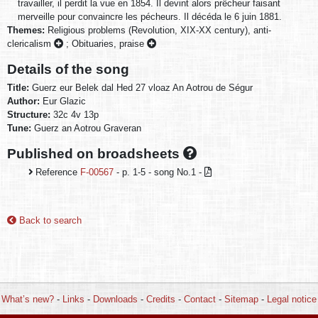
travailler, il perdit la vue en 1854. Il devint alors prêcheur faisant
merveille pour convaincre les pécheurs. Il décéda le 6 juin 1881.
Themes:
Religious problems (Revolution, XIX-XX century), anti-
clericalism
;
Obituaries, praise
Details of the song
Title:
Guerz eur Belek dal Hed 27 vloaz An Aotrou de Ségur
Author:
Eur Glazic
Structure:
32c 4v 13p
Tune:
Guerz an Aotrou Graveran
Published on broadsheets
Reference
F-00567
- p. 1-5 - song No.1 -
Back to search
What’s new?
-
Links
-
Downloads
-
Credits
-
Contact
-
Sitemap
-
Legal notice