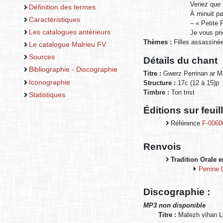
Venez que n
Définition des termes
À minuit pa
Caractéristiques
– « Petite 
Les catalogues antérieurs
Je vous pri
Thèmes :
Filles assassin
Le catalogue Malrieu FV
Sources
Détails du chant
Bibliographie - Discographie
Titre :
Gwerz Perrinan ar M
Iconographie
Structure :
17c (12 à 15)p
Timbre :
Ton trist
Statistiques
Éditions sur feui
Référence
F-0060
Renvois
Tradition Orale 
Perrine
Discographie :
MP3 non disponible
Titre :
Matezh vihan 