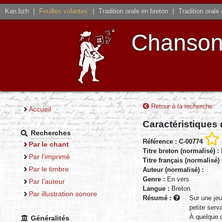
Kan.bzh
|
Feuilles volantes
|
Tradition orale en breton
|
Tradition orale
Chansons
Retour à la recherche
Accueil
Caractéristiques
Recherches
Référence : C-00774
Par le chant
Titre breton (normalisé) :
Par l’imprimé
Titre français (normalisé)
Par le timbre
Auteur (normalisé) :
Genre :
En vers
Par l’auteur
Langue :
Breton
Par illustration sonore
Résumé :
Sur une jeu
petite serv
À quelque d
Généralités