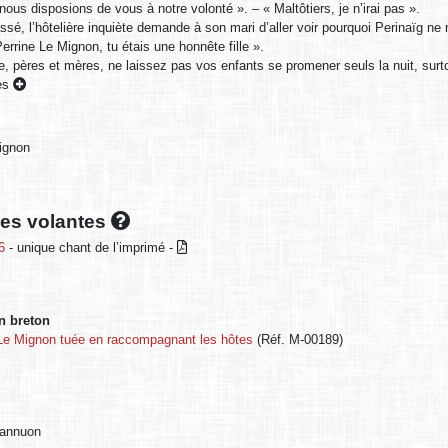
ous disposions de vous à notre volonté ». – « Maltôtiers, je n’irai pas ».
ssé, l’hôtelière inquiète demande à son mari d’aller voir pourquoi Perinaïg ne r
Perrine Le Mignon, tu étais une honnête fille ».
e, pères et mères, ne laissez pas vos enfants se promener seuls la nuit, surtou
ées
ignon
lles volantes
6
- unique chant de l’imprimé -
en breton
 Le Mignon tuée en raccompagnant les hôtes
(Réf. M-00189)
Lannuon