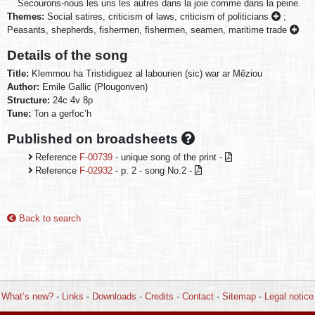
Secourons-nous les uns les autres dans la joie comme dans la peine.
Themes:
Social satires, criticism of laws, criticism of politicians
;
Peasants, shepherds, fishermen, fishermen, seamen, maritime trade
Details of the song
Title:
Klemmou ha Tristidiguez al labourien (sic) war ar Mêziou
Author:
Emile Gallic (Plougonven)
Structure:
24c 4v 8p
Tune:
Ton a gerfoc’h
Published on broadsheets
Reference
F-00739
- unique song of the print -
Reference
F-02932
- p. 2 - song No.2 -
Back to search
What’s new?
-
Links
-
Downloads
-
Credits
-
Contact
-
Sitemap
-
Legal notice