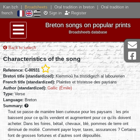
Kan.bzh
|
Broadsheets
|
Oral tradition in breton
|
Oral tradition in
french
Sign in
Register
Breton songs on popular prints
Broadsheets database
Menu
Back to search
Characteristics of the song
Reference: C-00931
Breton title (standardized):
Klemmoù ha tristidigezh al labourerien
French title (standardized):
Plaintes et tristesse des paysans
Author (standardized):
Gallic (Émile)
Type:
Verse
Language:
Breton
Summary:
Tout se passe de manière bien curieuse pour les paysans : les prix
baissent pour ce qu’ils vendent et augmentent pour ce qu’ils doivent
acheter. Dans les foires, bétail, chevaux, blé, pommes de terre ont
diminué de moitié. Comment payer loyer, taxes, assurances ? Certains
font de grosses fortunes et d’autres sont dépouillés.