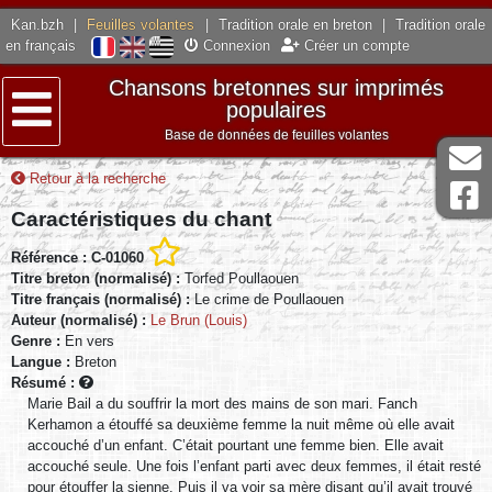
Kan.bzh
|
Feuilles volantes
|
Tradition orale en breton
|
Tradition orale
en français
Connexion
Créer un compte
Chansons bretonnes sur imprimés
populaires
Base de données de feuilles volantes
Menu
Retour à la recherche
Caractéristiques du chant
Référence : C-01060
Titre breton (normalisé) :
Torfed Poullaouen
Titre français (normalisé) :
Le crime de Poullaouen
Auteur (normalisé) :
Le Brun (Louis)
Genre :
En vers
Langue :
Breton
Résumé :
Marie Bail a du souffrir la mort des mains de son mari. Fanch
Kerhamon a étouffé sa deuxième femme la nuit même où elle avait
accouché d’un enfant. C’était pourtant une femme bien. Elle avait
accouché seule. Une fois l’enfant parti avec deux femmes, il était resté
pour étouffer la sienne. Puis il va voir sa mère disant qu’il avait trouvé