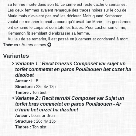
sa femme morte dans son lit. Le crime est resté caché 6 semaines.
Les deux femmes avaient remarqué des traces noires sur le cou de
Marie mais n’avaient pas osé les déclarer. Mais quand Kerhamon
voulut se remarier le bruit a couru qu’il avait tué Marie. Les gendarmes
ont exhumé le corps et constaté les traces. Pour cacher son crime,
Kerhamon fit semblant d’embrasser sa femme.
Au lieu de se remarier, il est passé en jugement et condamné à mort.
Thèmes :
Autres crimes
Variantes
Variante 1 : Recit truezus Composet var sujet un
torfet commettet en paros Poullaouen bet cuzet ha
disoloet
Auteur :
L. B.
Structure :
23c 4v 13p
Timbre :
Ton trist
Variante 2 : Recit terrubl Composet var Sujet un
torfet bras commetet en paros Poullaouen - Ar
c’hrim bet cuzet ha dizoloet
Auteur :
Louis ar Brun
Structure :
26c 4v 13p
Timbre :
Ton trist