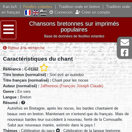
Kan.bzh
|
Feuilles volantes
|
Tradition orale en breton
|
Tradition orale
en français
Connexion
Créer un compte
Chansons bretonnes sur imprimés
populaires
Base de données de feuilles volantes
Menu
Retour à la recherche
Caractéristiques du chant
Référence : C-01162
Titre breton (normalisé) :
Son evit an euredoù
Titre français (normalisé) :
Chant pour les noces
Auteur (normalisé) :
Jaffrennou (François Joseph Claude)
Genre :
En vers
Langue :
Breton
Résumé :
Autrefois en Bretagne, après les noces, les bardes chantaient de
beaux vers en breton. Maintenant on n’entend que du français. Mais de
nouveaux bardes leur succèdent à nouveau, fierté de la Cornouaille.
Salut aux nouveaux mariés, estimés dans le pays !
Thèmes :
Célébration du pays
;
Célébration de la langue bretonne,