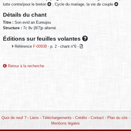
lutte contre/pour le breton
;
Cycle du mariage, la vie de couple
Détails du chant
Titre :
Son evid an Eureujou
Structure :
7c 8v (8/7)p alterné
Éditions sur feuilles volantes
Référence
F-00938
- p. 2 - chant n°6 -
Retour à la recherche
Quoi de neuf ?
-
Liens
-
Téléchargements
-
Crédits
-
Contact
-
Plan du site
-
Mentions légales