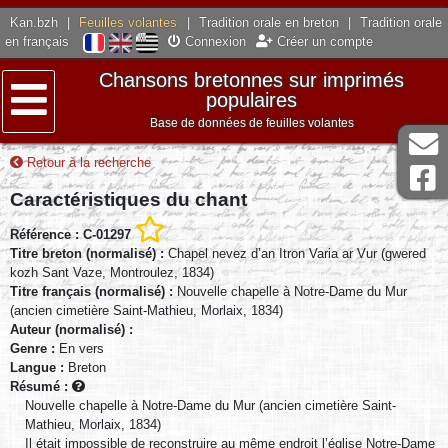
Kan.bzh
|
Feuilles volantes
|
Tradition orale en breton
|
Tradition orale
en français
Connexion
Créer un compte
Chansons bretonnes sur imprimés
populaires
Base de données de feuilles volantes
Menu
Retour à la recherche
Caractéristiques du chant
Référence : C-01297
Titre breton (normalisé) :
Chapel nevez d’an Itron Varia ar Vur (gwered
kozh Sant Vaze, Montroulez, 1834)
Titre français (normalisé) :
Nouvelle chapelle à Notre-Dame du Mur
(ancien cimetière Saint-Mathieu, Morlaix, 1834)
Auteur (normalisé) :
Genre :
En vers
Langue :
Breton
Résumé :
Nouvelle chapelle à Notre-Dame du Mur (ancien cimetière Saint-
Mathieu, Morlaix, 1834)
Il était impossible de reconstruire au même endroit l’église Notre-Dame