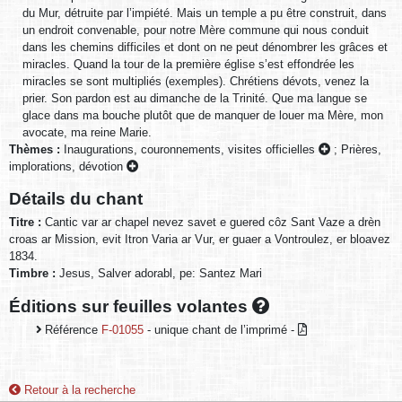
du Mur, détruite par l’impiété. Mais un temple a pu être construit, dans
un endroit convenable, pour notre Mère commune qui nous conduit
dans les chemins difficiles et dont on ne peut dénombrer les grâces et
miracles. Quand la tour de la première église s’est effondrée les
miracles se sont multipliés (exemples). Chrétiens dévots, venez la
prier. Son pardon est au dimanche de la Trinité. Que ma langue se
glace dans ma bouche plutôt que de manquer de louer ma Mère, mon
avocate, ma reine Marie.
Thèmes :
Inaugurations, couronnements, visites officielles
;
Prières,
implorations, dévotion
Détails du chant
Titre :
Cantic var ar chapel nevez savet e guered côz Sant Vaze a drèn
croas ar Mission, evit Itron Varia ar Vur, er guaer a Vontroulez, er bloavez
1834.
Timbre :
Jesus, Salver adorabl, pe: Santez Mari
Éditions sur feuilles volantes
Référence
F-01055
- unique chant de l’imprimé -
Retour à la recherche