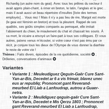
Richardig (un autre nom du geai). Avec tous les prêtres du secteur il
avait appris plain-chant, à rimer en breton, le latin, l’anglais et le grec…
mais il avait aussi un beau répertoire d’insultes [liste des termes
employés]… Vous riez ! Mais il n’y a pas lieu de rire, Margot est morte
(le geai est féminin en breton) et tous la pleurent. Rappel de ses
qualités, ses goûts simples comparés au perroquet, elle imitait
l’aboiement du chien, le miaulement du chat et chassait les souris. À
sa mort, le vicaire a envoyé un faire-part à tous ses collègues. Et vous
autres, païens venus m’écouter, si votre cœur n’est pas ému par ce
récit, je conjure tous les dieux de l’Olympe de vous donner la diarrhée
le reste de votre vie !
Thèmes :
Faits divers, épisodes de la vie quotidienne, société
;
Drôleries, conversations d’animaux
Variantes
Variante 1 : Meuleudiguez Qeguin-Gaër Cure Sant-
Yan-ar-Bis, Decedet ar 6 a vis frimair, blavez unec
eus ar republiq; Prononcet gant Reverand-
meurbed El Liab a Lanfoudrap, autrou a Guaer-
netra.
Variante 2 : Meulidiguez qeguin-gaër Cure Sant-
Yan-ar-Bis, Decedet e Mis Qerzu 1803 ; Prononcet
gant Reverand-meurbed El Liab a Lanfoudrap,