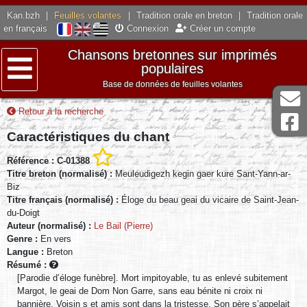
Kan.bzh
|
Feuilles volantes
|
Tradition orale en breton
|
Tradition orale
en français
Connexion
Créer un compte
Chansons bretonnes sur imprimés
populaires
Base de données de feuilles volantes
Menu
Retour à la recherche
Caractéristiques du chant
Référence : C-01388
Titre breton (normalisé) :
Meuleudigezh kegin gaer kure Sant-Yann-ar-
Biz
Titre français (normalisé) :
Éloge du beau geai du vicaire de Saint-Jean-
du-Doigt
Auteur (normalisé) :
Le Bail (Pierre)
Genre :
En vers
Langue :
Breton
Résumé :
[Parodie d’éloge funèbre]. Mort impitoyable, tu as enlevé subitement
Margot, le geai de Dom Non Garre, sans eau bénite ni croix ni
bannière. Voisin s et amis sont dans la tristesse. Son père s’appelait