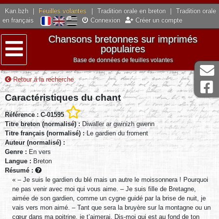
Kan.bzh
|
Feuilles volantes
|
Tradition orale en breton
|
Tradition orale
en français
Connexion
Créer un compte
Chansons bretonnes sur imprimés
populaires
Base de données de feuilles volantes
Menu
Retour à la recherche
Caractéristiques du chant
Référence : C-01595
Titre breton (normalisé) :
Diwaller ar gwinizh gwenn
Titre français (normalisé) :
Le gardien du froment
Auteur (normalisé) :
Genre :
En vers
Langue :
Breton
Résumé :
« – Je suis le gardien du blé mais un autre le moissonnera ! Pourquoi
ne pas venir avec moi qui vous aime. – Je suis fille de Bretagne,
aimée de son gardien, comme un cygne guidé par la brise de nuit, je
vais vers mon aimé. – Tant que sera la bruyère sur la montagne ou un
cœur dans ma poitrine, je t’aimerai. Dis-moi qui est au fond de ton