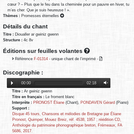
cœur ? – Plus que le feu dans la cheminée pour un pauvre en hiver, tu
m’es cher. Que je suis heureuse ! ».
Thèmes :
Promesses éternelles
Détails du chant
Titre :
Dioualler ar gwiniz gwenn
Structure :
4c 8v
Éditions sur feuilles volantes
Référence
F-01314
- unique chant de l’imprimé -
Discographie :
00:00
02:18
Titre :
Ar gwiniz gwenn
Titre en français :
Le froment blanc
Interprète :
PRONOST Éliane
(Chant),
PONDAVEN Gérard
(Piano)
Support :
Disque 45 tours, Chansons et mélodies de Bretagne par Éliane
Pronost, Quimper, Mouez Breiz, réf. 4538, 1957 ; réédition CD,
Anthologie du patrimoine phonographique breton, Frémeaux, FA
5686, 2017.