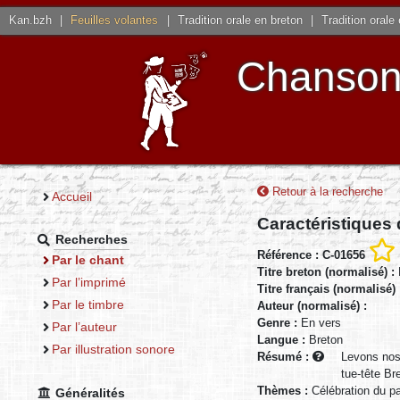
Kan.bzh
|
Feuilles volantes
|
Tradition orale en breton
|
Tradition orale
Chansons
Retour à la recherche
Accueil
Caractéristiques
Recherches
Référence : C-01656
Par le chant
Titre breton (normalisé) :
Par l’imprimé
Titre français (normalisé)
Par le timbre
Auteur (normalisé) :
Genre :
En vers
Par l’auteur
Langue :
Breton
Par illustration sonore
Résumé :
Levons nos 
tue-tête Br
Thèmes :
Célébration du 
Généralités