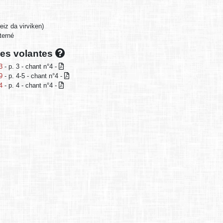
eiz da virviken)
terné
lles volantes
3
- p. 3 - chant n°4 -
9
- p. 4-5 - chant n°4 -
4
- p. 4 - chant n°4 -