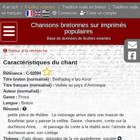
Kan.bzh
|
Feuilles volantes
|
Tradition orale en breton
|
Tradition orale
en français
Connexion
Créer un compte
Chansons bretonnes sur imprimés
populaires
Base de données de feuilles volantes
Menu
Retour à la recherche
Caractéristiques du chant
Référence : C-02094
Titre breton (normalisé) :
Beilhadeg e bro Arvor
Titre français (normalisé) :
Veillée au pays d’Armorique
Auteur (normalisé) :
Genre :
Prose
Langue :
Breton
Résumé :
petite pièce de théâtre : Le voisinage arrive dans une maison de
Bourbriac pour y passer la veillée. Danse, chansons, conte sur la
duchesse Anne, … et passage du conte à la réalité avec l’arrivée de la
duchesse avec son cortège.
Thèmes :
Faits divers, épisodes de la vie quotidienne, société