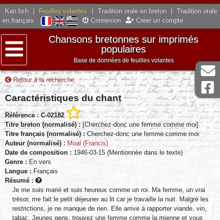
Kan.bzh
|
Feuilles volantes
|
Tradition orale en breton
|
Tradition orale
en français
Connexion
Créer un compte
Chansons bretonnes sur imprimés
populaires
Base de données de feuilles volantes
Menu
Retour à la recherche
Caractéristiques du chant
Référence : C-02182
Titre breton (normalisé) :
[Cherchez-donc une femme comme moi]
Titre français (normalisé) :
Cherchez-donc une femme comme moi
Auteur (normalisé) :
Moal (Francis)
Date de composition :
1946-03-15 (Mentionnée dans le texte)
Genre :
En vers
Langue :
Français
Résumé :
Je me suis marié et suis heureux comme un roi. Ma femme, un vrai
trésor, me fait le petit déjeuner au lit car je travaille la nuit. Malgré les
restrictions, je ne manque de rien. Elle arrive à rapporter viande, vin,
tabac. Jeunes gens, trouvez une femme comme la mienne et vous