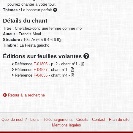
pourrez chanter à votre tour.
Thèmes :
Le bonheur parfait
Détails du chant
Titre :
Cherchez-donc une femme comme moi
Auteur :
Francis Moal
Structure :
10c 7v (6-5-6-4-6-6-9)p
Timbre :
La Fiesta gaucho
Éditions sur feuilles volantes
Référence
F-01805
- p. 2 - chant n°1 -
Référence
F-04827
- chant n°1 -
Référence
F-04855
- chant n°4 -
Retour à la recherche
Quoi de neuf ?
-
Liens
-
Téléchargements
-
Crédits
-
Contact
-
Plan du site
-
Mentions légales