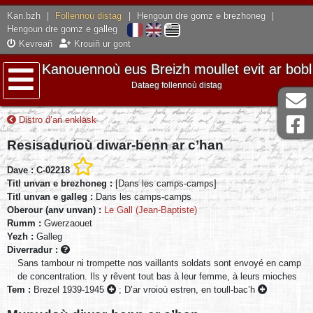
Kan.bzh
|
Follennoù distag
|
Hengoun dre gomz e brezhoneg
|
Hengoun dre gomz e galleg
Kevreañ
Krouiñ ur gont
Kanouennoù eus Breizh moullet evit ar bobl
Dataeg follennoù distag
Lañser
Distro d’an enklask
Resisadurioù diwar-benn ar c’han
Dave : C-02218
Titl unvan e brezhoneg :
[Dans les camps-camps]
Titl unvan e galleg :
Dans les camps-camps
Oberour (anv unvan) :
Le Gall (Jean-Baptiste)
Rumm :
Gwerzaouet
Yezh :
Galleg
Diverradur :
Sans tambour ni trompette nos vaillants soldats sont envoyé en camp
de concentration. Ils y rêvent tout bas à leur femme, à leurs mioches
Tem :
Brezel 1939-1945
;
D’ar vroioù estren, en toull-bac’h