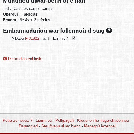
Munudoù diwar-benn ar c’han
Titl :
Dans les camps-camps
Oberour :
Tal-sclair
Framm :
6c 4v + 3 refrains
Embannadurioù war follennoù distag
Dave
F-01822
- p. 4 - kan niv.4 -
Distro d’an enklask
Petra zo nevez ?
-
Liammoù
-
Pellgargañ
-
Krouerien ha trugarekadennoù
-
Darempred
-
Steuñvenn al lec’hienn
-
Menegoù lezennel