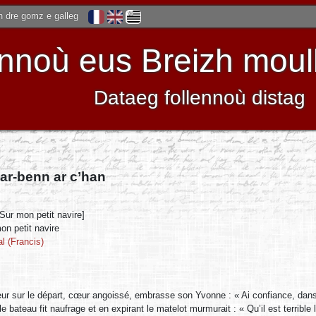
 dre gomz e galleg
noù eus Breizh moulle
Dataeg follennoù distag
ar-benn ar c’han
[Sur mon petit navire]
on petit navire
l (Francis)
ur sur le départ, cœur angoissé, embrasse son Yvonne : « Ai confiance, dans
le bateau fit naufrage et en expirant le matelot murmurait : « Qu’il est terribl