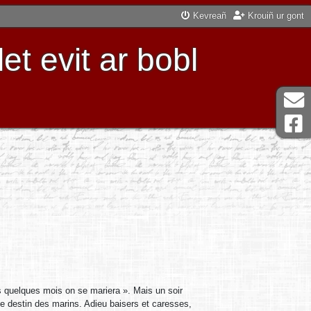
Kevreañ
Krouiñ ur gont
t evit ar bobl
 quelques mois on se mariera ». Mais un soir
e le destin des marins. Adieu baisers et caresses,