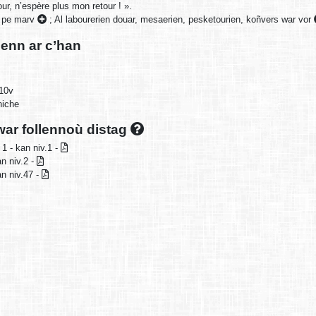
r, n’espère plus mon retour ! ».
 pe marv
;
Al labourerien douar, mesaerien, pesketourien, koñvers war vor
enn ar c’han
 10v
niche
ar follennoù distag
 1 - kan niv.1 -
n niv.2 -
an niv.47 -