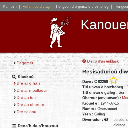
Kan.bzh
|
Follennoù distag
|
Hengoun dre gomz e brezhoneg
|
Hengoun
Kanouen
Distro d’an enklask
Degemer
Resisadurioù diw
Klaskoù
Dave : C-02268
Dre ar c’han
Titl unvan e brezhoneg :
Dre ar moulladur
Titl unvan e galleg :
Sur m
Dre an ton
Oberour (anv unvan) :
Moa
Krouet e :
1944-07-15
Dre an oberour
Rumm :
Gwerzaouet
Dre selaou
Yezh :
Galleg
Diverradur :
Le pêche
d’orage, 
Deoc’h da c’houzout