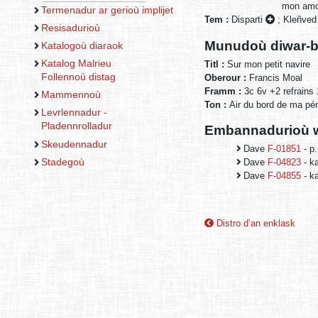
mon amou
Termenadur ar gerioù implijet
Tem :
Disparti
;
Kleñved
Resisadurioù
Munudoù diwar-b
Katalogoù diaraok
Katalog Malrieu
Titl :
Sur mon petit navire
Follennoù distag
Oberour :
Francis Moal
Framm :
3c 6v +2 refrains
Mammennoù
Ton :
Air du bord de ma pé
Levrlennadur -
Pladennrolladur
Embannadurioù w
Skeudennadur
Dave
F-01851
- p.
Stadegoù
Dave
F-04823
- ka
Dave
F-04855
- k
Distro d’an enklask