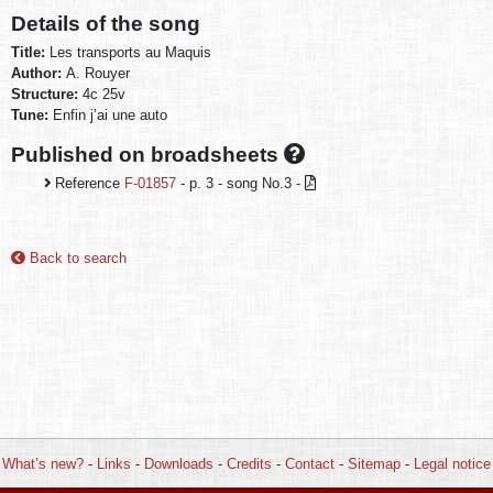
Details of the song
Title:
Les transports au Maquis
Author:
A. Rouyer
Structure:
4c 25v
Tune:
Enfin j’ai une auto
Published on broadsheets
Reference
F-01857
- p. 3 - song No.3 -
Back to search
What’s new?
-
Links
-
Downloads
-
Credits
-
Contact
-
Sitemap
-
Legal notice