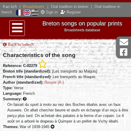
Kan.bzh
|
Broadsheets
|
Oral tradition in breton
|
Oral tradition in
french
Sign in
Register
Breton songs on popular prints
Broadsheets database
Menu
Back to search
Characteristics of the song
Reference: C-02279
Breton title (standardized):
[Les transports au Maquis]
French title (standardized):
Les transports au Maquis
Author (standardized):
Rouyer (A.)
Type:
Verse
Language:
French
Summary:
On faisait du sport à moto au nez des Boches ébahis avec un faux
Ausweis. On allait chercher beurre et œufs en échange d’un reçu à être
perçu plus tard. On achetait des patates à la ferme d’un copain. Le 4
août on a arboré le drapeau à Quimper à un préfet de Vichy ébahi.
Themes:
War of 1939-1945