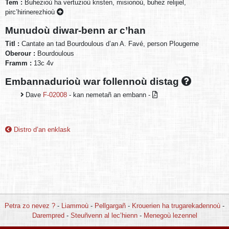
Tem :
Buhezioù ha vertuzioù kristen, misionoù, buhez relijiel,
pirc’hirinerezhioù
Munudoù diwar-benn ar c’han
Titl :
Cantate an tad Bourdoulous d’an A. Favé, person Plougerne
Oberour :
Bourdoulous
Framm :
13c 4v
Embannadurioù war follennoù distag
Dave
F-02008
- kan nemetañ an embann -
Distro d’an enklask
Petra zo nevez ?
-
Liammoù
-
Pellgargañ
-
Krouerien ha trugarekadennoù
-
Darempred
-
Steuñvenn al lec’hienn
-
Menegoù lezennel