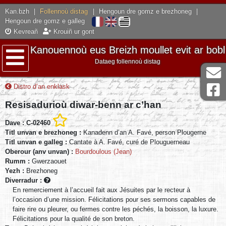
Kan.bzh
|
Follennoù distag
|
Hengoun dre gomz e brezhoneg
|
Hengoun dre gomz e galleg
Kevreañ
Krouiñ ur gont
Kanouennoù eus Breizh moullet evit ar bobl
Dataeg follennoù distag
Lañser
Distro d’an enklask
Resisadurioù diwar-benn ar c’han
Dave : C-02460
Titl unvan e brezhoneg :
Kanadenn d’an A. Favé, person Plougerne
Titl unvan e galleg :
Cantate à A. Favé, curé de Plouguerneau
Oberour (anv unvan) :
Bourdoulous (Jean)
Rumm :
Gwerzaouet
Yezh :
Brezhoneg
Diverradur :
En remerciement à l’accueil fait aux Jésuites par le recteur à
l’occasion d’une mission. Félicitations pour ses sermons capables de
faire rire ou pleurer, ou fermes contre les péchés, la boisson, la luxure.
Félicitations pour la qualité de son breton.