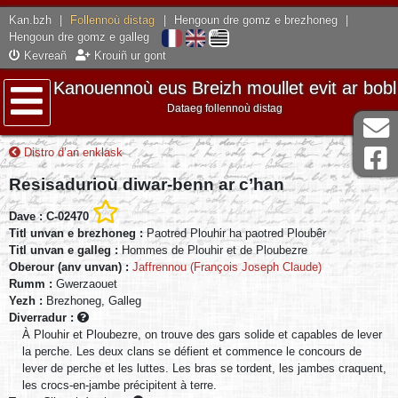
Kan.bzh
|
Follennoù distag
|
Hengoun dre gomz e brezhoneg
|
Hengoun dre gomz e galleg
Kevreañ
Krouiñ ur gont
Kanouennoù eus Breizh moullet evit ar bobl
Dataeg follennoù distag
Lañser
Distro d’an enklask
Resisadurioù diwar-benn ar c’han
Dave : C-02470
Titl unvan e brezhoneg :
Paotred Plouhir ha paotred Ploubêr
Titl unvan e galleg :
Hommes de Plouhir et de Ploubezre
Oberour (anv unvan) :
Jaffrennou (François Joseph Claude)
Rumm :
Gwerzaouet
Yezh :
Brezhoneg, Galleg
Diverradur :
À Plouhir et Ploubezre, on trouve des gars solide et capables de lever
la perche. Les deux clans se défient et commence le concours de
lever de perche et les luttes. Les bras se tordent, les jambes craquent,
les crocs-en-jambe précipitent à terre.