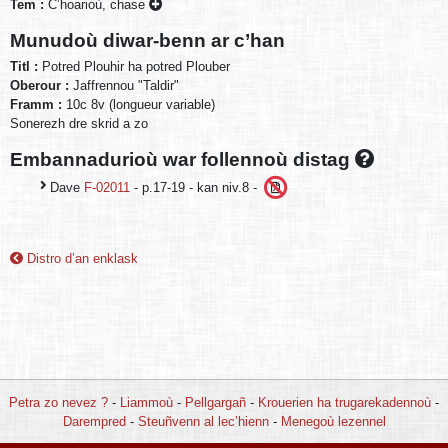
Tem :
C’hoarioù, chase
Munudoù diwar-benn ar c’han
Titl :
Potred Plouhir ha potred Plouber
Oberour :
Jaffrennou "Taldir"
Framm :
10c 8v (longueur variable)
Sonerezh dre skrid a zo
Embannadurioù war follennoù distag
Dave
F-02011
- p.17-19 - kan niv.8 -
Distro d’an enklask
Petra zo nevez ?
-
Liammoù
-
Pellgargañ
-
Krouerien ha trugarekadennoù
-
Darempred
-
Steuñvenn al lec’hienn
-
Menegoù lezennel