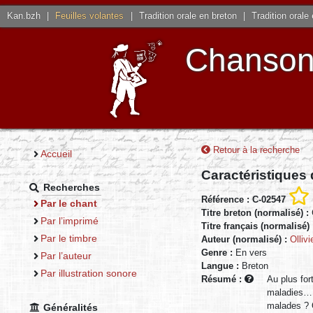
Kan.bzh
|
Feuilles volantes
|
Tradition orale en breton
|
Tradition orale
Chansons
Retour à la recherche
Accueil
Caractéristiques
Recherches
Référence : C-02547
Par le chant
Titre breton (normalisé) :
Par l’imprimé
Titre français (normalisé)
Par le timbre
Auteur (normalisé) :
Olliv
Genre :
En vers
Par l’auteur
Langue :
Breton
Par illustration sonore
Résumé :
Au plus for
maladies… T
malades ? O
Généralités