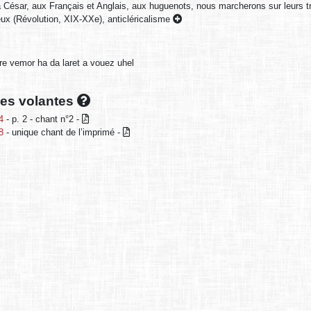
 César, aux Français et Anglais, aux huguenots, nous marcherons sur leurs t
eux (Révolution, XIX-XXe), anticléricalisme
re vemor ha da laret a vouez uhel
lles volantes
4
- p. 2 - chant n°2 -
8
- unique chant de l’imprimé -