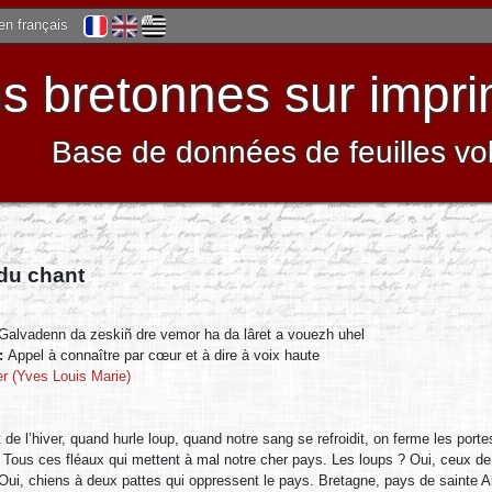
 en français
 bretonnes sur impri
Base de données de feuilles vo
 du chant
Galvadenn da zeskiñ dre vemor ha da lâret a vouezh uhel
 :
Appel à connaître par cœur et à dire à voix haute
ier (Yves Louis Marie)
t de l’hiver, quand hurle loup, quand notre sang se refroidit, on ferme les porte
ous ces fléaux qui mettent à mal notre cher pays. Les loups ? Oui, ceux de l
ui, chiens à deux pattes qui oppressent le pays. Bretagne, pays de sainte A