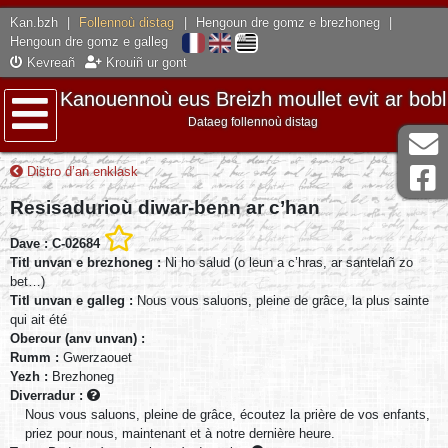
Kan.bzh
|
Follennoù distag
|
Hengoun dre gomz e brezhoneg
|
Hengoun dre gomz e galleg
Kevreañ
Krouiñ ur gont
Kanouennoù eus Breizh moullet evit ar bobl
Dataeg follennoù distag
Lañser
Distro d’an enklask
Resisadurioù diwar-benn ar c’han
Dave : C-02684
Titl unvan e brezhoneg :
Ni ho salud (o leun a c’hras, ar santelañ zo
bet…)
Titl unvan e galleg :
Nous vous saluons, pleine de grâce, la plus sainte
qui ait été
Oberour (anv unvan) :
Rumm :
Gwerzaouet
Yezh :
Brezhoneg
Diverradur :
Nous vous saluons, pleine de grâce, écoutez la prière de vos enfants,
priez pour nous, maintenant et à notre dernière heure.