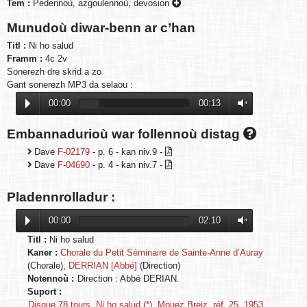
Tem :
Pedennoù, azgoulennoù, devosion
Munudoù diwar-benn ar c’han
Titl :
Ni ho salud
Framm :
4c 2v
Sonerezh dre skrid a zo
Gant sonerezh MP3 da selaou :
00:00
00:13
Embannadurioù war follennoù distag
Dave
F-02179
- p. 6 - kan niv.9 -
Dave
F-04690
- p. 4 - kan niv.7 -
Pladennrolladur :
00:00
02:10
Titl :
Ni ho salud
Kaner :
Chorale du Petit Séminaire de Sainte-Anne d’Auray
(Chorale),
DERRIAN [Abbé]
(Direction)
Notennoù :
Direction : Abbé DERIAN.
Suport :
Disque 78 tours, Ni ho salud (*), Mouez Breiz, réf. 25, 1953.