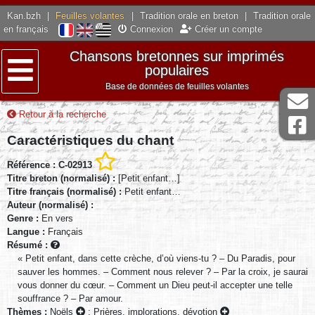
Kan.bzh
|
Feuilles volantes
|
Tradition orale en breton
|
Tradition orale
en français
Connexion
Créer un compte
Chansons bretonnes sur imprimés
populaires
Base de données de feuilles volantes
Menu
Retour à la recherche
Caractéristiques du chant
Référence : C-02913
Titre breton (normalisé) :
[Petit enfant…]
Titre français (normalisé) :
Petit enfant…
Auteur (normalisé) :
Genre :
En vers
Langue :
Français
Résumé :
« Petit enfant, dans cette crèche, d’où viens-tu ? – Du Paradis, pour
sauver les hommes. – Comment nous relever ? – Par la croix, je saurai
vous donner du cœur. – Comment un Dieu peut-il accepter une telle
souffrance ? – Par amour.
Thèmes :
Noëls
;
Prières, implorations, dévotion