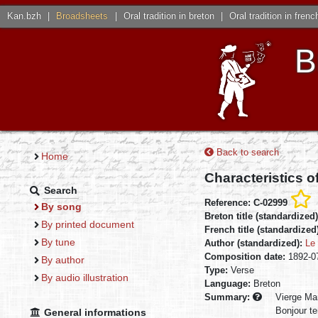
Kan.bzh
|
Broadsheets
|
Oral tradition in breton
|
Oral tradition in frenc
B
Back to search
Home
Characteristics o
Search
Reference: C-02999
By song
Breton title (standardized
By printed document
French title (standardized
By tune
Author (standardized):
Le 
Composition date:
1892-0
By author
Type:
Verse
By audio illustration
Language:
Breton
Summary:
Vierge Mar
Bonjour te
General informations