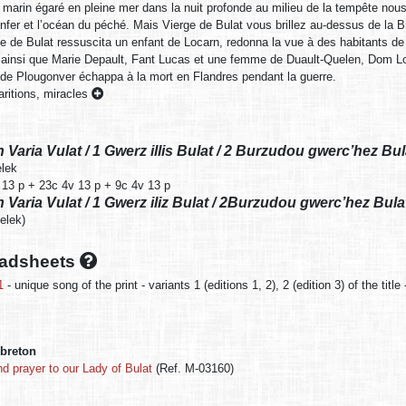
marin égaré en pleine mer dans la nuit profonde au milieu de la tempête no
enfer et l’océan du péché. Mais Vierge de Bulat vous brillez au-dessus de la 
 de Bulat ressuscita un enfant de Locarn, redonna la vue à des habitants de
ainsi que Marie Depault, Fant Lucas et une femme de Duault-Quelen, Dom Loe
de Plougonver échappa à la mort en Flandres pendant la guerre.
ritions, miracles
on Varia Vulat / 1 Gwerz illis Bulat / 2 Burzudou gwerc’hez B
elek
 13 p + 23c 4v 13 p + 9c 4v 13 p
on Varia Vulat / 1 Gwerz iliz Bulat / 2Burzudou gwerc’hez Bul
belek)
oadsheets
1
- unique song of the print - variants 1 (editions 1, 2), 2 (edition 3) of the title
 breton
 prayer to our Lady of Bulat
(Ref. M-03160)