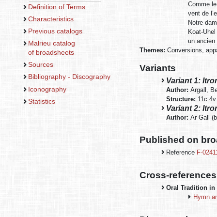
Comme le 
Definition of Terms
vent de l’
Characteristics
Notre dame
Previous catalogs
Koat-Uhel 
un ancien 
Malrieu catalog
Themes:
Conversions, appa
of broadsheets
Sources
Variants
Bibliography - Discography
Variant 1: Itr
Iconography
Author:
Argall, B
Structure:
11c 4v
Statistics
Variant 2: Itr
Author:
Ar Gall (
Published on br
Reference
F-0241
Cross-references
Oral Tradition in
Hymn and