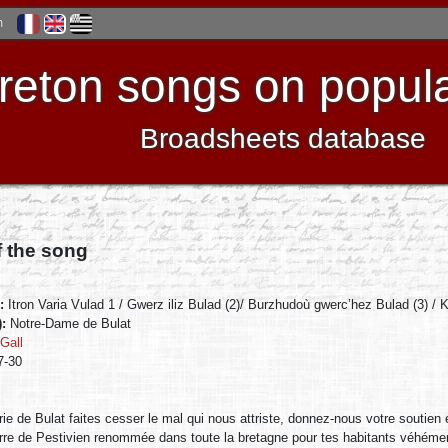
h
reton songs on popula
Broadsheets database
f the song
):
Itron Varia Vulad 1 / Gwerz iliz Bulad (2)/ Burzhudoù gwerc’hez Bulad (3) 
):
Notre-Dame de Bulat
Gall
7-30
ie de Bulat faites cesser le mal qui nous attriste, donnez-nous votre soutien e
rre de Pestivien renommée dans toute la bretagne pour tes habitants véhémen