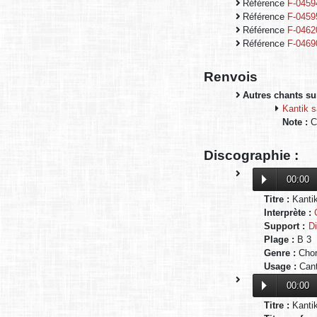
Référence
F-0459
Référence
F-0459
Référence
F-0462
Référence
F-0469
Renvois
Autres chants sur
Kantik s
Note :
C-
Discographie :
00:00
Titre :
Kanti
Interprète :
Support :
D
Plage :
B 3
Genre :
Chor
Usage :
Cant
00:00
Titre :
Kanti