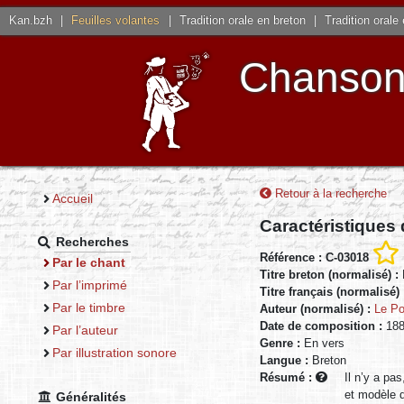
Kan.bzh
|
Feuilles volantes
|
Tradition orale en breton
|
Tradition orale
Chansons
Retour à la recherche
Accueil
Caractéristiques
Recherches
Référence : C-03018
Par le chant
Titre breton (normalisé) :
Par l’imprimé
Titre français (normalisé)
Par le timbre
Auteur (normalisé) :
Le Po
Date de composition :
188
Par l’auteur
Genre :
En vers
Par illustration sonore
Langue :
Breton
Résumé :
Il n’y a pa
et modèle d
Généralités