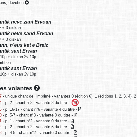
ions, dévotion
Kantik neve zant Ervoan
v + 3 diskan
Kantik neve sand Ervoan
v + 3 diskan
ann, n’eus ket e Breiz
Kantik sant Erwan
 10p + diskan 2v 10p
rtition
Kantik sant Erwan
 10p + diskan 2v 10p
lles volantes
7
- unique chant de l’imprimé - variantes 0 (édition 6), 1 (éditions 1, 2, 3, 4), 2 
4
- p. 2 - chant n°3 - variante 3 du titre -
6
- p. 16-17 - chant n°6 - variante 4 du titre -
0
- p. 5-7 - chant n°3 - variante 0 du titre -
1
- p. 1 - chant n°2 - variante 0 du titre -
2
- p. 2 - chant n°2 - variante 5 du titre -
3
- p. 4-5 - chant n°2 - variante 0 du titre -