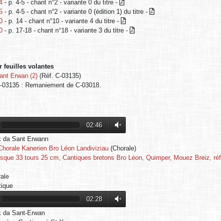
4
- p. 4-5 - chant n°2 - variante 0 du titre -
5
- p. 4-5 - chant n°2 - variante 0 (édition 1) du titre -
0
- p. 14 - chant n°10 - variante 4 du titre -
0
- p. 17-18 - chant n°18 - variante 3 du titre -
 feuilles volantes
ant Erwan (2)
(Réf. C-03135)
03135 : Remaniement de C-03018.
02:46
k da Sant Erwann
Chorale Kanerien Bro Léon Landiviziau
(Chorale)
isque 33 tours 25 cm, Cantiques bretons Bro Léon, Quimper, Mouez Breiz, réf. 
ale
ique
02:28
k da Sant-Erwan