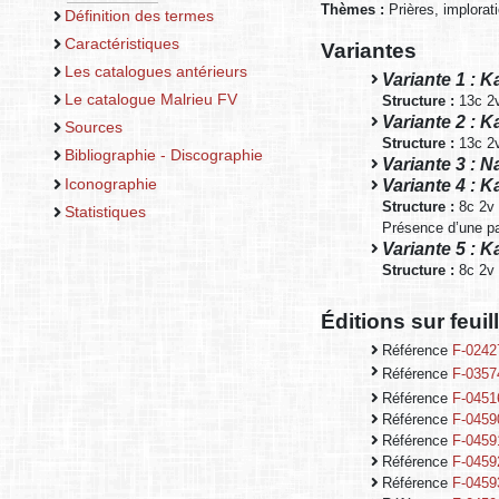
Thèmes :
Prières, implorat
Définition des termes
Caractéristiques
Variantes
Les catalogues antérieurs
Variante 1 : 
Le catalogue Malrieu FV
Structure :
13c 2
Variante 2 : 
Sources
Structure :
13c 2
Bibliographie - Discographie
Variante 3 : N
Iconographie
Variante 4 : 
Structure :
8c 2v
Statistiques
Présence d’une pa
Variante 5 : 
Structure :
8c 2v
Éditions sur feui
Référence
F-0242
Référence
F-0357
Référence
F-0451
Référence
F-0459
Référence
F-0459
Référence
F-0459
Référence
F-0459