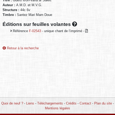
Titre :
Guers itron-Varia ar Salett
Auteur :
A.M.D. et M.V.G.
Structure :
44c 6v
Timbre :
Santez Mari Mam Doue
Éditions sur feuilles volantes
Référence
F-02543
- unique chant de l’imprimé -
Retour à la recherche
Quoi de neuf ?
-
Liens
-
Téléchargements
-
Crédits
-
Contact
-
Plan du site
-
Mentions légales