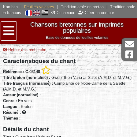
Kan.bzh
|
Feuilles volantes
|
Tradition orale en breton
|
Tradition orale
en français
Connexion
Créer un compte
Chansons bretonnes sur imprimés
populaires
Base de données de feuilles volantes
Menu
Retour à la recherche
Caractéristiques du chant
Référence : C-03140
Titre breton (normalisé) :
Gwerz Itron Varia ar Salet (A.M.D. et M.V.G.)
Titre français (normalisé) :
Complainte de Notre-Dame de la Salette
(A.M.D. et M.V.G.)
Auteur (normalisé) :
Genre :
En vers
Langue :
Breton
Résumé :
Thèmes :
Détails du chant