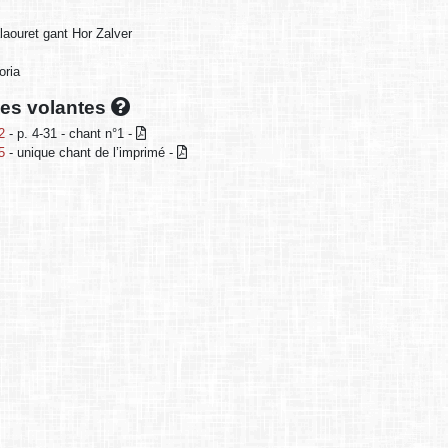
laouret gant Hor Zalver
oria
lles volantes
2
- p. 4-31 - chant n°1 -
5
- unique chant de l’imprimé -