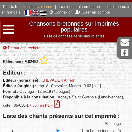
Kan.bzh
|
Feuilles volantes
|
Tradition orale en breton
|
Tradition orale
en français
Connexion
Créer un compte
Chansons bretonnes sur imprimés
populaires
Base de données de feuilles volantes
Menu
Retour à la recherche
Référence : F-02452
Éditeur :
Éditeur (normalisé) :
CHEVALIER Alfred
Éditeur (originel) :
Imp. A. Chevalier, Morlaix. 9-02 [p. 1]
Format :
Ouvrage - 12,5x19 (48 pages)
Disponible à la consultation :
Abbaye Saint Gwenolé (Landévennec),
cote : 05-030-1
voir en PDF
Liste des chants présents sur cet imprimé :
Affichage :
Titre breton (normalisé)