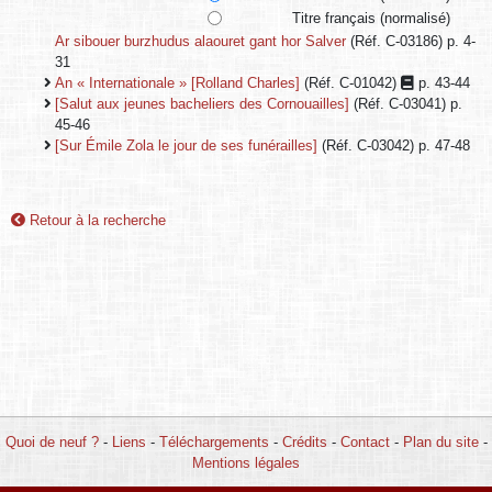
Titre français (normalisé)
Ar sibouer burzhudus alaouret gant hor Salver
(Réf. C-03186) p. 4-
31
An « Internationale » [Rolland Charles]
(Réf. C-01042)
p. 43-44
[Salut aux jeunes bacheliers des Cornouailles]
(Réf. C-03041) p.
45-46
[Sur Émile Zola le jour de ses funérailles]
(Réf. C-03042) p. 47-48
Retour à la recherche
Quoi de neuf ?
-
Liens
-
Téléchargements
-
Crédits
-
Contact
-
Plan du site
-
Mentions légales