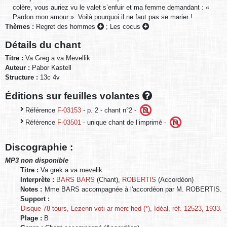
colère, vous auriez vu le valet s’enfuir et ma femme demandant : «
Pardon mon amour ». Voilà pourquoi il ne faut pas se marier !
Thèmes :
Regret des hommes
;
Les cocus
Détails du chant
Titre :
Va Greg a va Mevellik
Auteur :
Pabor Kastell
Structure :
13c 4v
Éditions sur feuilles volantes
Référence
F-03153
- p. 2 - chant n°2 -
Référence
F-03501
- unique chant de l’imprimé -
Discographie :
MP3 non disponible
Titre :
Va grek a va mevelik
Interprète :
BARS BARS
(Chant),
ROBERTIS
(Accordéon)
Notes :
Mme BARS accompagnée à l'accordéon par M. ROBERTIS.
Support :
Disque 78 tours, Lezenn voti ar merc’hed (*), Idéal, réf. 12523, 1933.
Plage :
B