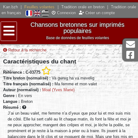
Kan.bzh
|
Feuilles volantes
|
Tradition orale en breton
|
Tradition orale
en français
Connexion
Créer un compte
Chansons bretonnes sur imprimés
populaires
Base de données de feuilles volantes
Menu
Retour à la recherche
Caractéristiques du chant
Référence : C-03775
Titre breton (normalisé) :
Va gwreg ha va mevelig
Titre français (normalisé) :
Ma femme et mon valet
Auteur (normalisé) :
Moal (Yves Marie)
Genre :
En vers
Langue :
Breton
Résumé :
J’ai un beau valet, me femme n’a d’yeux que pour lui et moi suis mis
de côté. Elle lui sert café au lit chaque matin, ils font la fête et moi je
ne peux approcher, mangent des crêpes et moi, je lèche la poêle, se
promènent et je reste à la maison à prier ou à traire. Ils jouent à la
balançoire dans le lit clos et se moquent de moi. Mais une fois mis en