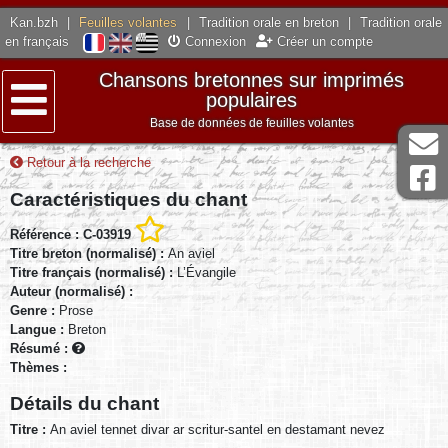
Kan.bzh
|
Feuilles volantes
|
Tradition orale en breton
|
Tradition orale
en français
Connexion
Créer un compte
Chansons bretonnes sur imprimés
populaires
Base de données de feuilles volantes
Menu
Retour à la recherche
Caractéristiques du chant
Référence : C-03919
Titre breton (normalisé) :
An aviel
Titre français (normalisé) :
L’Évangile
Auteur (normalisé) :
Genre :
Prose
Langue :
Breton
Résumé :
Thèmes :
Détails du chant
Titre :
An aviel tennet divar ar scritur-santel en destamant nevez