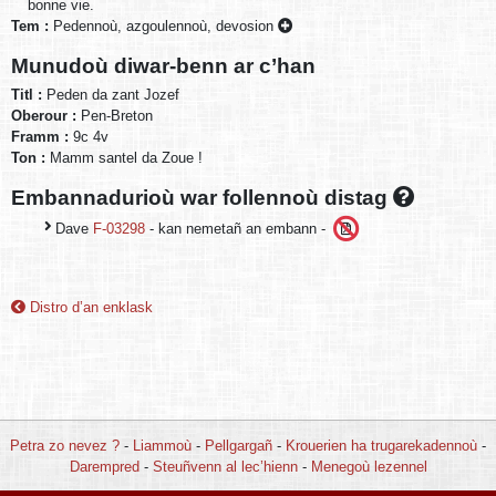
bonne vie.
Tem :
Pedennoù, azgoulennoù, devosion
Munudoù diwar-benn ar c’han
Titl :
Peden da zant Jozef
Oberour :
Pen-Breton
Framm :
9c 4v
Ton :
Mamm santel da Zoue !
Embannadurioù war follennoù distag
Dave
F-03298
- kan nemetañ an embann -
Distro d’an enklask
Petra zo nevez ?
-
Liammoù
-
Pellgargañ
-
Krouerien ha trugarekadennoù
-
Darempred
-
Steuñvenn al lec’hienn
-
Menegoù lezennel