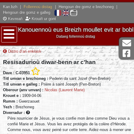
Kan.bzh
|
Follennoù distag
|
Hengoun dre gomz e brezhoneg
|
Hengoun dre gomz e galleg
Kevreañ
Krouiñ ur gont
Kanouennoù eus Breizh moullet evit ar bobl
Dataeg follennoù distag
Lañser
Distro d’an enklask
Resisadurioù diwar-benn ar c’han
Dave : C-03951
Titl unvan e brezhoneg :
Pedenn da sant Jozef (Pen-Breton)
Titl unvan e galleg :
Prière à saint Joseph (Pen-Breton)
Oberour (anv unvan) :
Nicolas (Laurent Marie)
Krouet e :
1909-04-06
Rumm :
Gwerzaouet
Yezh :
Brezhoneg
Diverradur :
Père nourricier de Jésus, je vous confie mon âme comme Dieu vous a
confié Marie et Jésus. Vous les avez protégés de la colère d’Hérode.
Comme nous, vous avez peiné sur cette terre. Aidez-nous à mener une